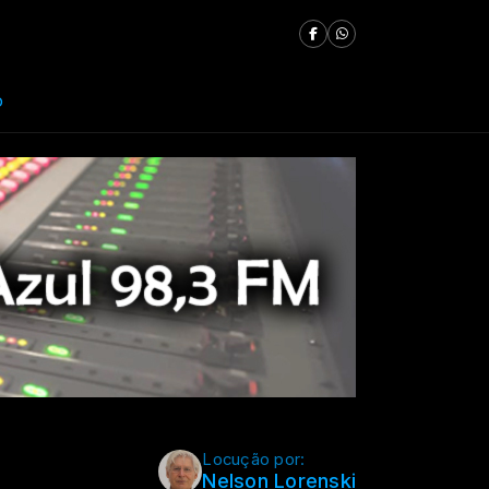
o
Locução por:
Nelson Lorenski